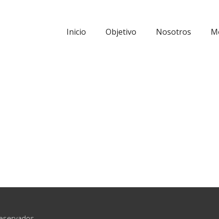
Inicio
Objetivo
Nosotros
M
reservados